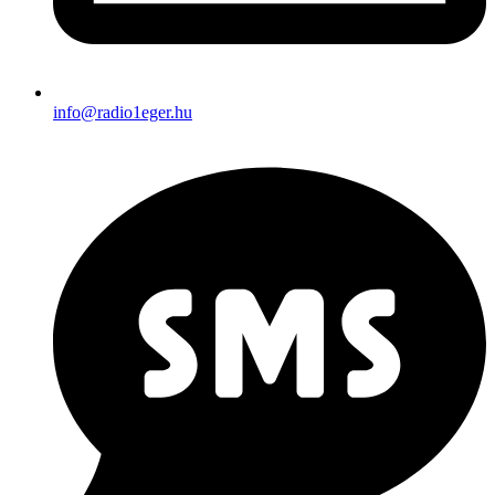
info@radio1eger.hu