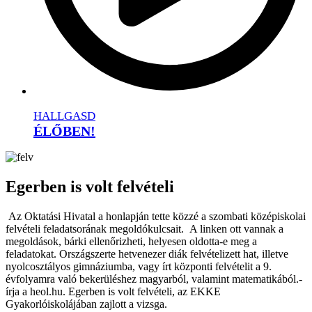
HALLGASD
ÉLŐBEN!
Egerben is volt felvételi
Az Oktatási Hivatal a honlapján tette közzé a szombati középiskolai
felvételi feladatsorának megoldókulcsait. A linken ott vannak a
megoldások, bárki ellenőrizheti, helyesen oldotta-e meg a
feladatokat. Országszerte hetvenezer diák felvételizett hat, illetve
nyolcosztályos gimnáziumba, vagy írt központi felvételit a 9.
évfolyamra való bekerüléshez magyarból, valamint matematikából.-
írja a heol.hu. Egerben is volt felvételi, az EKKE
Gyakorlóiskolájában zajlott a vizsga.