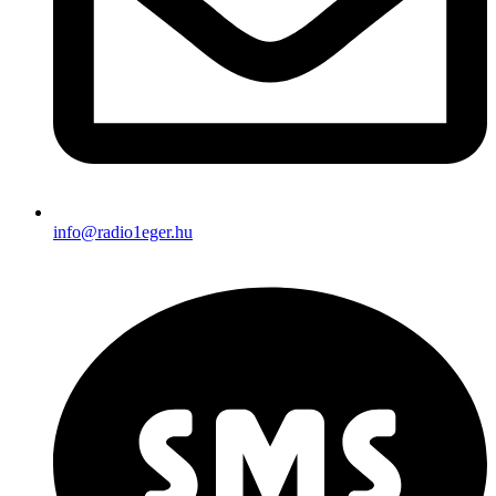
info@radio1eger.hu