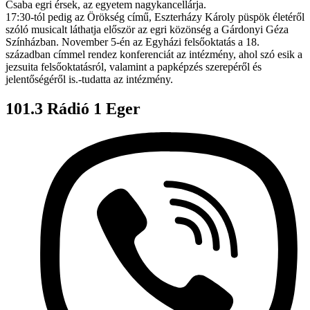
Csaba egri érsek, az egyetem nagykancellárja.
17:30-tól pedig az Örökség című, Eszterházy Károly püspök életéről
szóló musicalt láthatja először az egri közönség a Gárdonyi Géza
Színházban. November 5-én az Egyházi felsőoktatás a 18.
században címmel rendez konferenciát az intézmény, ahol szó esik a
jezsuita felsőoktatásról, valamint a papképzés szerepéről és
jelentőségéről is.-tudatta az intézmény.
101.3 Rádió 1 Eger