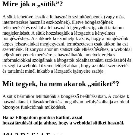
Mire jók a „sütik”?
A sütik lehetővé teszik a felhasználó számítógépének (vagy más,
internetezésre használt eszközének), illetve böngészőjének
felismerését és ezáltal a felhasználó igényeihez igazított tartalom
megjelenítését. A sütik hozzásegítik a látogatót a kényelmes
böngészéshez. A sütiknek köszönhetjük azt is, hogy a böngészőnk
képes jelszavainkat megjegyezni, természetesen csak akkor, ha ezt
szeretnénk. Bizonyos anonim statisztikák elkészítéséhez, a weboldal
teljesítményének mérésére is használhatók, amelyek értékes
információkkal szolgálnak a látogatók oldalhasználati szokásairól és
ez segíti a weboldal üzemeltetőjét abban, hogy az oldal szerkezetét
és tartalmát minél inkább a látogatók igényeire szabja.
Mit tegyek, ha nem akarok „sütiket”?
A sütik bármikor letilthatóak a böngésző beállításaiban. A cookie-k
használatának tiltása/korlátozása negatívan befolyásolhatja az oldal
bizonyos funkcióinak működését.
Ha az Elfogadom gombra kattint, azzal
hozzájárulását adja ahhoz, hogy a weboldal sütiket használ.