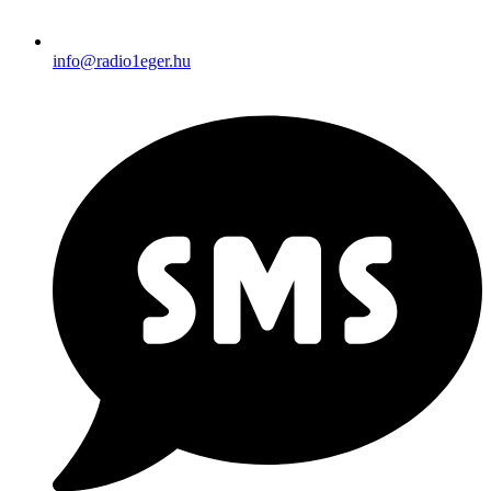
info@radio1eger.hu