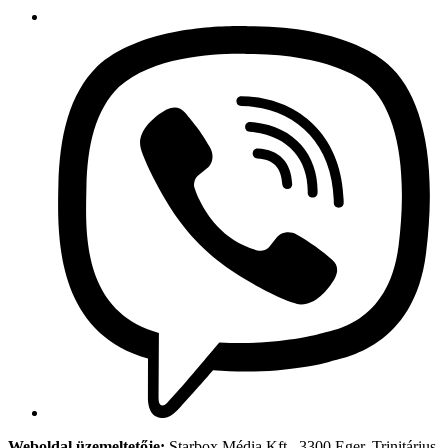
Weboldal üzemeltetője:
Starbox Média Kft., 3300 Eger, Trinitárius