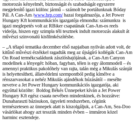
motorozás kényelmét, biztonságát és szabadságát egyszerre
megjelenítő igazi különc jármű – számolt be portálunknak Bóday
Pál. A Can-Am /
www.brp.com/
hazai forgalmazója, a Jet Power
Hungary Kft kommunikációs igazgatója elmondta: számunkra is
igazi meglepetés volt az RBiker csapatának Can-Am-os reels
videója, hiszen egy szimpla téli tesztnek indult motorozás alakult át
művészi szinvonalú kisfilmkészítésbe.
– „A télapó tematika december első napjaiban nyilván adott volt, de
kitűnő művészi érzékkel ragadták meg az újságíró kollégák Can-Am
On Road termékcsaládunk zászlóshajójának, a Can-Am Canyon
modellnek a lényegét: hóban, fagyban, télen is egy álommodell – és
amennyi praktikus pakolóhely van rajta, talán még a Mikulás szánját
is helyettesítheti, állatvédelmi szempontból pedig kímélve a
rénszarvasokat a nehéz Mikulás ajándékok húzásától – mesélte
nevetve a Jet Power Hungary kommunikációs igazgatója, aki
egyúttal közölte: Boldog Békés Ünnepeket kíván a Jet Power
Hungary Kft egész csaata nevében mindenkinek, és hozzátve:
Dunaharaszti bázisukon, ügyeleti rendszerben, cégünk
természetesen az ünnepek alatt is kiszolgáljuk, a Can-Am, Sea-Doo
vásárlókat ahogy azt tesszük minden évben – immáron közel
harminc esztendeje.