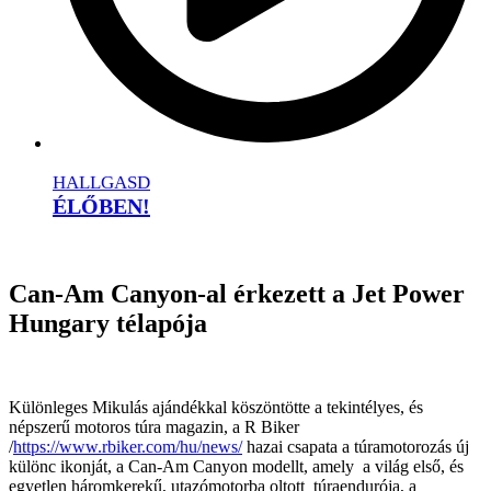
HALLGASD
ÉLŐBEN!
Can-Am Canyon-al érkezett a Jet Power
Hungary télapója
Különleges Mikulás ajándékkal köszöntötte a tekintélyes, és
népszerű motoros túra magazin, a R Biker
/
https://www.rbiker.com/hu/news/
hazai csapata a túramotorozás új
különc ikonját, a Can-Am Canyon modellt, amely a világ első, és
egyetlen háromkerekű, utazómotorba oltott túraendurója, a