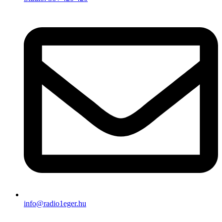
info@radio1eger.hu