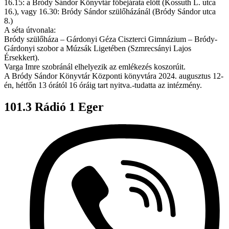
16.15: a Bródy Sándor Könyvtár főbejárata előtt (Kossuth L. utca
16.), vagy 16.30: Bródy Sándor szülőházánál (Bródy Sándor utca
8.)
A séta útvonala:
Bródy szülőháza – Gárdonyi Géza Ciszterci Gimnázium – Bródy-
Gárdonyi szobor a Múzsák Ligetében (Szmrecsányi Lajos
Érsekkert).
Varga Imre szobránál elhelyezik az emlékezés koszorúit.
A Bródy Sándor Könyvtár Központi könyvtára 2024. augusztus 12-
én, hétfőn 13 órától 16 óráig tart nyitva.-tudatta az intézmény.
101.3 Rádió 1 Eger