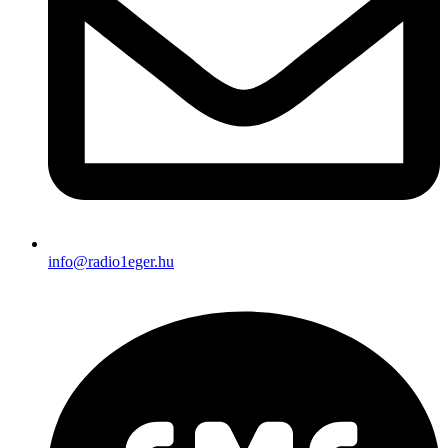
info@radio1eger.hu