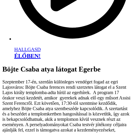
HALLGASD
ÉLŐBEN!
Böjte Csaba atya látogat Egerbe
Szeptember 17-én, szerdán különleges vendéget fogad az egri
Lajosváros: Böjte Csaba ferences rendi szerzetes látogat el a Szent
Lajos király templomba-adta hírül az egerhírek. A program 17
órakor veszi kezdetét, amikor gyerekek adnak elő egy műsort Assisi
Szent Ferencről. Ezt követően, 17:30-tól szentmise kezdődik,
amelyhez Böjte Csaba atya szentbeszéde kapcsolódik. A szertartást
és a beszédet a templomkertben hangosítással is közvetítik, így azok
is bekapcsolódhatnak, akik a templomon kívül vesznek részt az
eseményen. A perselyadományokat Csaba testvér jótékony céljaira
ajánlják fel, ezzel is támogatva azokat a kezdeményezéseket,