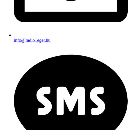
info@radio1eger.hu