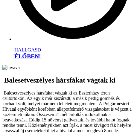
HALLGASD
ÉLŐBEN!
Balesetveszélyes hársfákat vágtak ki
Balesetveszélyes hársfákat vágtak ki az Eszterházy téren
csütörtökön. Az egyik már kiszáradt, a másik pedig gombás és
korhadt volt, melyet már nem lehetett megmenteni. A Polgármesteri
Hivatal egyébként korábban állapotfelmérő vizsgálatokat is végzett a
közterületi fákon. Összesen 21-nél tartották indokoltnak a
beavatkozást. Eddig 15 növényt gallyaztak, és további hatot fognak
rendbe tenni. Közleményükben azt írják, a most kivágott fák helyére
tavasszal új csemetéket ültet a hivatal a most meglévő 8 mellé.