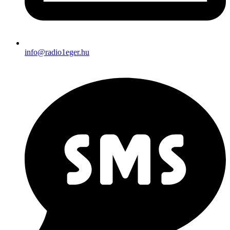
info@radio1eger.hu