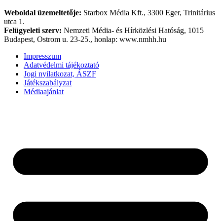
Weboldal üzemeltetője:
Starbox Média Kft., 3300 Eger, Trinitárius
utca 1.
Felügyeleti szerv:
Nemzeti Média- és Hírközlési Hatóság, 1015
Budapest, Ostrom u. 23-25., honlap: www.nmhh.hu
Impresszum
Adatvédelmi tájékoztató
Jogi nyilatkozat, ÁSZF
Játékszabályzat
Médiaajánlat