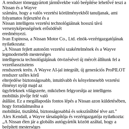
A rendszer tömeggyártott járművekbe való beépítése lehetővé teszi a
Nissan és a Wayve
számára, hogy a valós vezetési körülményekből tanuljanak, ami
folyamatos fejlesztést és a
Nissan intelligens vezetési technológiáinak hosszú távú
versenyképességének erősödését
eredményezi.
Ivan Espinosa, a Nissan Motor Co., Ltd. elnök-vezérigazgatójának
nyilatkozata:
„A Nissan fejlett autonóm vezetési szakértelmének és a Wayve
legmodernebb mesterséges
intelligencia technológiájának ötvözésével új mércét állítunk fel a
vezetőasszisztens
rendszerek terén. A Wayve AI-jal integrált, új generációs ProPILOT
rendszer széles körű
elterjedése biztonságosabb, intuitívabb és kényelmesebb vezetési
élményt nyújt majd az
ügyfeleknek világszerte, miközben felgyorsítja az intelligens
mobilitás jövője felé való
átállást. Ez a megállapodás fontos lépés a Nissan azon küldetésében,
hogy forradalmasítsa a
mobilitást, tisztábbá, biztonságosabbá és sokszínűbbé téve azt.”
Alex Kendall, a Wayve társalapítója és vezérigazgatója nyilatkozta:
„A Nissan élen jár a globális autógyártók között azáltal, hogy a
beépített mesterséges