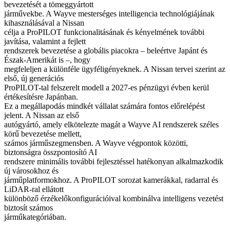
bevezetését a tömeggyártott
járművekbe. A Wayve mesterséges intelligencia technológiájának
kihasználásával a Nissan
célja a ProPILOT funkcionalitásának és kényelmének további
javítása, valamint a fejlett
rendszerek bevezetése a globális piacokra – beleértve Japánt és
Észak-Amerikát is –, hogy
megfeleljen a különféle ügyféligényeknek. A Nissan tervei szerint az
első, új generációs
ProPILOT-tal felszerelt modell a 2027-es pénzügyi évben kerül
értékesítésre Japánban.
Ez a megállapodás mindkét vállalat számára fontos előrelépést
jelent. A Nissan az első
autógyártó, amely elkötelezte magát a Wayve AI rendszerek széles
körű bevezetése mellett,
számos járműszegmensben. A Wayve végpontok közötti,
biztonságra összpontosító AI
rendszere minimális további fejlesztéssel hatékonyan alkalmazkodik
új városokhoz és
járműplatformokhoz. A ProPILOT sorozat kamerákkal, radarral és
LiDAR-ral ellátott
különböző érzékelőkonfigurációival kombinálva intelligens vezetést
biztosít számos
járműkategóriában.