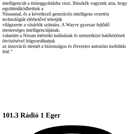
intelligenciát a tömeggyártásba viszi. Büszkék vagyunk arra, hogy
együttműködhetünk a
Nissannal, és a következő generációs intelligens vezetési
technológiát elérhetővé tehetjük
világszerte a vásárlók számára. A Wayve gyorsan fejlődő
mesterséges intelligenciájának,
valamint a Nissan mérnöki tudásának és nemzetközi hatókörének
ötvözésével felgyorsíthatjuk
az innováció ütemét a biztonságos és élvezetes autonóm mobilitás
felé.”
101.3 Rádió 1 Eger