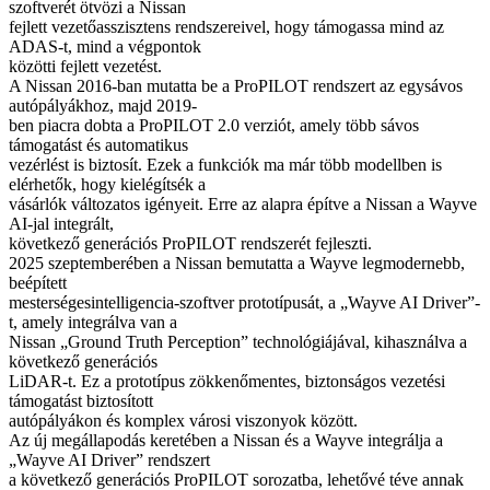
szoftverét ötvözi a Nissan
fejlett vezetőasszisztens rendszereivel, hogy támogassa mind az
ADAS-t, mind a végpontok
közötti fejlett vezetést.
A Nissan 2016-ban mutatta be a ProPILOT rendszert az egysávos
autópályákhoz, majd 2019-
ben piacra dobta a ProPILOT 2.0 verziót, amely több sávos
támogatást és automatikus
vezérlést is biztosít. Ezek a funkciók ma már több modellben is
elérhetők, hogy kielégítsék a
vásárlók változatos igényeit. Erre az alapra építve a Nissan a Wayve
AI-jal integrált,
következő generációs ProPILOT rendszerét fejleszti.
2025 szeptemberében a Nissan bemutatta a Wayve legmodernebb,
beépített
mesterségesintelligencia-szoftver prototípusát, a „Wayve AI Driver”-
t, amely integrálva van a
Nissan „Ground Truth Perception” technológiájával, kihasználva a
következő generációs
LiDAR-t. Ez a prototípus zökkenőmentes, biztonságos vezetési
támogatást biztosított
autópályákon és komplex városi viszonyok között.
Az új megállapodás keretében a Nissan és a Wayve integrálja a
„Wayve AI Driver” rendszert
a következő generációs ProPILOT sorozatba, lehetővé téve annak