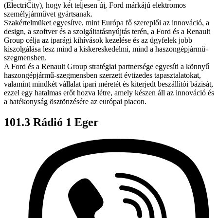
(ElectriCity), hogy két teljesen új, Ford márkájú elektromos
személyjárművet gyártsanak.
Szakértelmüket egyesítve, mint Európa fő szereplői az innováció, a
design, a szoftver és a szolgáltatásnyújtás terén, a Ford és a Renault
Group célja az iparági kihívások kezelése és az ügyfelek jobb
kiszolgálása lesz mind a kiskereskedelmi, mind a haszongépjármű-
szegmensben.
A Ford és a Renault Group stratégiai partnersége egyesíti a könnyű
haszongépjármű-szegmensben szerzett évtizedes tapasztalatokat,
valamint mindkét vállalat ipari méretét és kiterjedt beszállítói bázisát,
ezzel egy hatalmas erőt hozva létre, amely készen áll az innováció és
a hatékonyság ösztönzésére az európai piacon.
101.3 Rádió 1 Eger