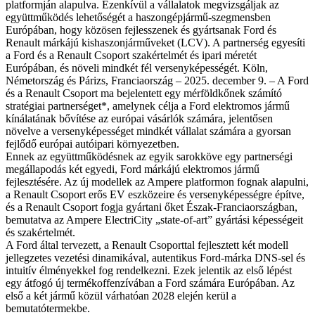
platformján alapulva. Ezenkívül a vállalatok megvizsgáljak az
együttműködés lehetőségét a haszongépjármű-szegmensben
Európában, hogy közösen fejlesszenek és gyártsanak Ford és
Renault márkájú kishaszonjárműveket (LCV). A partnerség egyesíti
a Ford és a Renault Csoport szakértelmét és ipari méretét
Európában, és növeli mindkét fél versenyképességét. Köln,
Németország és Párizs, Franciaország – 2025. december 9. – A Ford
és a Renault Csoport ma bejelentett egy mérföldkőnek számító
stratégiai partnerséget*, amelynek célja a Ford elektromos jármű
kínálatának bővítése az európai vásárlók számára, jelentősen
növelve a versenyképességet mindkét vállalat számára a gyorsan
fejlődő európai autóipari környezetben.
Ennek az együttműködésnek az egyik sarokköve egy partnerségi
megállapodás két egyedi, Ford márkájú elektromos jármű
fejlesztésére. Az új modellek az Ampere platformon fognak alapulni,
a Renault Csoport erős EV eszközeire és versenyképességre építve,
és a Renault Csoport fogja gyártani őket Észak-Franciaországban,
bemutatva az Ampere ElectriCity „state-of-art” gyártási képességeit
és szakértelmét.
A Ford által tervezett, a Renault Csoporttal fejlesztett két modell
jellegzetes vezetési dinamikával, autentikus Ford-márka DNS-sel és
intuitív élményekkel fog rendelkezni. Ezek jelentik az első lépést
egy átfogó új termékoffenzívában a Ford számára Európában. Az
első a két jármű közül várhatóan 2028 elején kerül a
bemutatótermekbe.