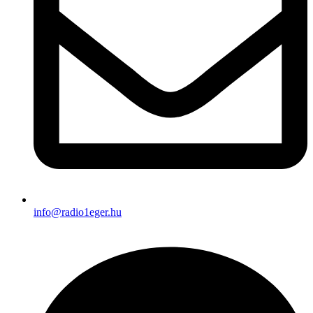
info@radio1eger.hu