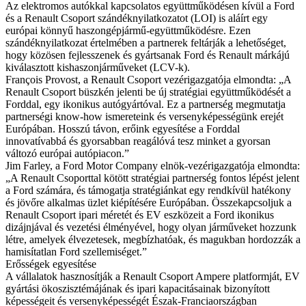
Az elektromos autókkal kapcsolatos együttműködésen kívül a Ford
és a Renault Csoport szándéknyilatkozatot (LOI) is aláírt egy
európai könnyű haszongépjármű-együttműködésre. Ezen
szándéknyilatkozat értelmében a partnerek feltárják a lehetőséget,
hogy közösen fejlesszenek és gyártsanak Ford és Renault márkájú
kiválasztott kishaszonjárműveket (LCV-k).
François Provost, a Renault Csoport vezérigazgatója elmondta: „A
Renault Csoport büszkén jelenti be új stratégiai együttműködését a
Forddal, egy ikonikus autógyártóval. Ez a partnerség megmutatja
partnerségi know-how ismereteink és versenyképességünk erejét
Európában. Hosszú távon, erőink egyesítése a Forddal
innovatívabbá és gyorsabban reagálóvá tesz minket a gyorsan
változó európai autópiacon.”
Jim Farley, a Ford Motor Company elnök-vezérigazgatója elmondta:
„A Renault Csoporttal kötött stratégiai partnerség fontos lépést jelent
a Ford számára, és támogatja stratégiánkat egy rendkívül hatékony
és jövőre alkalmas üzlet kiépítésére Európában. Összekapcsoljuk a
Renault Csoport ipari méretét és EV eszközeit a Ford ikonikus
dizájnjával és vezetési élményével, hogy olyan járműveket hozzunk
létre, amelyek élvezetesek, megbízhatóak, és magukban hordozzák a
hamisítatlan Ford szellemiséget.”
Erősségek egyesítése
A vállalatok hasznosítják a Renault Csoport Ampere platformját, EV
gyártási ökoszisztémájának és ipari kapacitásainak bizonyított
képességeit és versenyképességét Észak-Franciaországban