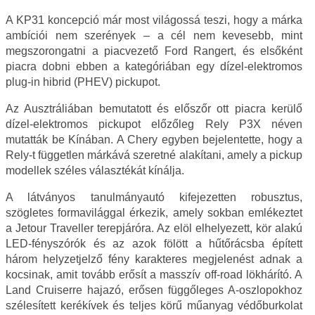
A KP31 koncepció már most világossá teszi, hogy a márka
ambíciói nem szerények – a cél nem kevesebb, mint
megszorongatni a piacvezető Ford Rangert, és elsőként
piacra dobni ebben a kategóriában egy dízel‑elektromos
plug‑in hibrid (PHEV) pickupot.
Az Ausztráliában bemutatott és előszőr ott piacra kerülő
dízel‑elektromos pickupot előzőleg Rely P3X néven
mutatták be Kínában. A Chery egyben bejelentette, hogy a
Rely-t független márkává szeretné alakítani, amely a pickup
modellek széles választékát kínálja.
A látványos tanulmányautó kifejezetten robusztus,
szögletes formavilággal érkezik, amely sokban emlékeztet
a Jetour Traveller terepjáróra. Az elöl elhelyezett, kör alakú
LED-fényszórók és az azok fölött a hűtőrácsba épített
három helyzetjelző fény karakteres megjelenést adnak a
kocsinak, amit tovább erősít a masszív off‑road lökhárító. A
Land Cruiserre hajazó, erősen függőleges A‑oszlopokhoz
szélesített kerékívek és teljes körű műanyag védőburkolat