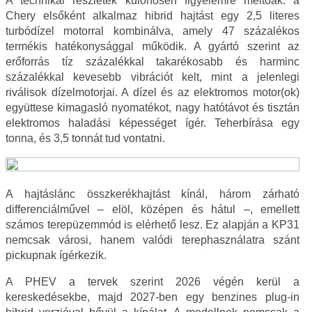
A technikai részletek különösen figyelemre méltóak: a
Chery elsőként alkalmaz hibrid hajtást egy 2,5 literes
turbódízel motorral kombinálva, amely 47 százalékos
termékis hatékonysággal működik. A gyártó szerint az
erőforrás tíz százalékkal takarékosabb és harminc
százalékkal kevesebb vibrációt kelt, mint a jelenlegi
riválisok dízelmotorjai. A dízel és az elektromos motor(ok)
együttese kimagasló nyomatékot, nagy hatótávot és tisztán
elektromos haladási képességet ígér. Teherbírása egy
tonna, és 3,5 tonnát tud vontatni.
A hajtáslánc összkerékhajtást kínál, három zárható
differenciálművel – elöl, középen és hátul –, emellett
számos terepüzemmód is elérhető lesz. Ez alapján a KP31
nemcsak városi, hanem valódi terephasználatra szánt
pickupnak ígérkezik.
A PHEV a tervek szerint 2026 végén kerül a
kereskedésekbe, majd 2027-ben egy benzines plug‑in