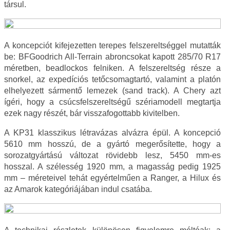
társul.
A koncepciót kifejezetten terepes felszereltséggel mutatták
be: BFGoodrich All‑Terrain abroncsokat kapott 285/70 R17
méretben, beadlockos felniken. A felszereltség része a
snorkel, az expedíciós tetőcsomagtartó, valamint a platón
elhelyezett sármentő lemezek (sand track). A Chery azt
ígéri, hogy a csúcsfelszereltségű szériamodell megtartja
ezek nagy részét, bár visszafogottabb kivitelben.
A KP31 klasszikus létravázas alvázra épül. A koncepció
5610 mm hosszú, de a gyártó megerősítette, hogy a
sorozatgyártású változat rövidebb lesz, 5450 mm-es
hosszal. A szélesség 1920 mm, a magasság pedig 1925
mm – méreteivel tehát egyértelműen a Ranger, a Hilux és
az Amarok kategóriájában indul csatába.