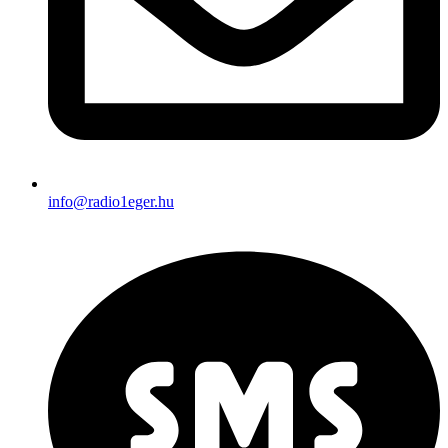
info@radio1eger.hu