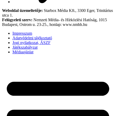
Weboldal üzemeltetője:
Starbox Média Kft., 3300 Eger, Trinitárius
utca 1.
Felügyeleti szerv:
Nemzeti Média- és Hírközlési Hatóság, 1015
Budapest, Ostrom u. 23-25., honlap: www.nmhh.hu
Impresszum
Adatvédelmi tájékoztató
Jogi nyilatkozat, ÁSZF
Játékszabályzat
Médiaajánlat