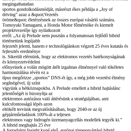
megingathatatlan
sportos gondolkodásmódját, másrészt ékes példája a „Joy of
driving” azaz a &quot;Vezetés
öröme&quot; életérzésnek az összes európai vásárló számára.
Tomoyuki Yamagami, a Honda Motor főmérnöke és kiemelt
projektvezetője így nyilatkozott
erről: „Az új Prelude nem pusztán a folyamatosan fejlődő hibrid
történetünk legújabb
fejezetét jelenti, hanem e technológiánkon végzett 25 éves kutatás és
fejlesztés eredménye
is. Sikerült elérnünk, hogy az elektromos vezetés hatékonyságának
és környezetvédelmi
előnyeinek a volán mögött átélt izgalmas élménnyel való tökéletes
harmonizálása révén ez a
típus megőrizze „sportos” DNS-ét így, a még jobb vezetési élmény
segítségével, új színt
vigyünk a hétköznapokba. A Prelude emellett a hibrid hajtáslánc
jelentőségét is bizonyítja az
elektromos autózásra való áttérésünk a stratégiájában, ami
kulcsfontosságú lépés azon
eltökélt tervünk megvalósításában, hogy 2040-re az új
gépjárműeladások 100%-át a teljesen
elektromos vagy hidrogén üzemanyagcellás modellek tegyék ki.”
A hibrid meghajtás 25 éve
A forradalmi Insight kupé első, európai tömeggyártású hibrid