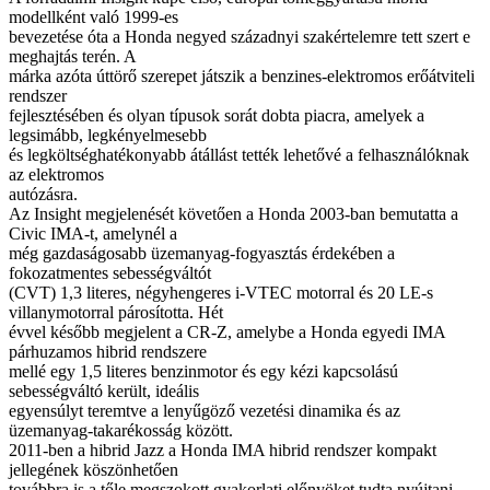
modellként való 1999-es
bevezetése óta a Honda negyed századnyi szakértelemre tett szert e
meghajtás terén. A
márka azóta úttörő szerepet játszik a benzines-elektromos erőátviteli
rendszer
fejlesztésében és olyan típusok sorát dobta piacra, amelyek a
legsimább, legkényelmesebb
és legköltséghatékonyabb átállást tették lehetővé a felhasználóknak
az elektromos
autózásra.
Az Insight megjelenését követően a Honda 2003-ban bemutatta a
Civic IMA-t, amelynél a
még gazdaságosabb üzemanyag-fogyasztás érdekében a
fokozatmentes sebességváltót
(CVT) 1,3 literes, négyhengeres i-VTEC motorral és 20 LE-s
villanymotorral párosította. Hét
évvel később megjelent a CR-Z, amelybe a Honda egyedi IMA
párhuzamos hibrid rendszere
mellé egy 1,5 literes benzinmotor és egy kézi kapcsolású
sebességváltó került, ideális
egyensúlyt teremtve a lenyűgöző vezetési dinamika és az
üzemanyag-takarékosság között.
2011-ben a hibrid Jazz a Honda IMA hibrid rendszer kompakt
jellegének köszönhetően
továbbra is a tőle megszokott gyakorlati előnyöket tudta nyújtani,