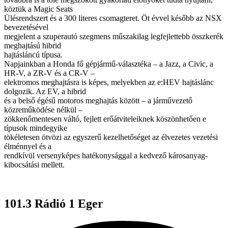
köztük a Magic Seats
Ülésrendszert és a 300 literes csomagteret. Öt évvel később az NSX
bevezetésével
megjelent a szuperautó szegmens műszakilag legfejlettebb összkerék
meghajtású hibrid
hajtásláncú típusa.
Napjainkban a Honda fő gépjármű-választéka – a Jazz, a Civic, a
HR-V, a ZR-V és a CR-V –
elektromos meghajtásra is képes, melyekben az e:HEV hajtáslánc
dolgozik. Az EV, a hibrid
és a belső égésű motoros meghajtás között – a járművezető
közreműködése nélkül –
zökkenőmentesen váltó, fejlett erőátviteleiknek köszönhetően e
típusok mindegyike
tökéletesen ötvözi az egyszerű kezelhetőséget az élvezetes vezetési
élménnyel és a
rendkívül versenyképes hatékonysággal a kedvező károsanyag-
kibocsátási mellett.
101.3 Rádió 1 Eger