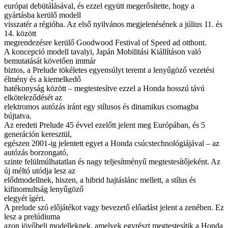
európai debütálásával, és ezzel együtt megerősítette, hogy a
gyártásba kerülő modell
visszatér a régióba. Az első nyilvános megjelenésének a július 11. és
14. között
megrendezésre kerülő Goodwood Festival of Speed ad otthont.
A koncepció modell tavalyi, Japán Mobilitási Kiállításon való
bemutatását követően immár
biztos, a Prelude tökéletes egyensúlyt teremt a lenyűgöző vezetési
élmény és a kiemelkedő
hatékonyság között – megtestesítve ezzel a Honda hosszú távú
elköteleződését az
elektromos autózás iránt egy stílusos és dinamikus csomagba
bújtatva.
Az eredeti Prelude 45 évvel ezelőtt jelent meg Európában, és 5
generáción keresztül,
egészen 2001-ig jelentett egyet a Honda csúcstechnológiájával – az
autózás borzongató,
szinte felülmúlhatatlan és nagy teljesítményű megtestesítőjeként. Az
új méltó utódja lesz az
elődmodellnek, hiszen, a hibrid hajtáslánc mellett, a stílus és
kifinomultság lenyűgöző
elegyét ígéri.
A prelude szó előjátékot vagy bevezető előadást jelent a zenében. Ez
lesz a prelúdiuma
azon jövőbeli modelleknek, amelyek egyrészt megtestesítik a Honda