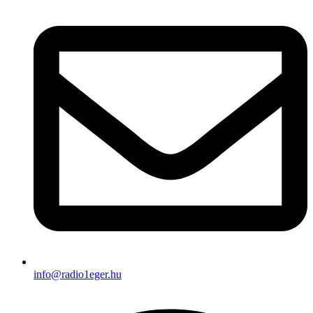
info@radio1eger.hu